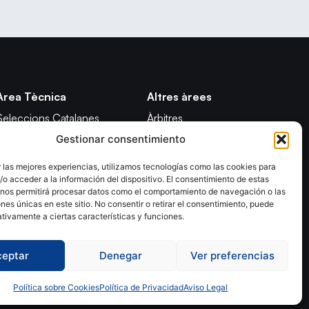
Àrea Tècnica
Altres àrees
Seleccions Catalanes
Àrbitres
Gestionar consentimiento
Seleccions Handbol Platja
Formació
Tecnificació Territorial
Notícies
 las mejores experiencias, utilizamos tecnologías como las cookies para
o acceder a la información del dispositivo. El consentimiento de estas
CATH
Adreces de contacte
 nos permitirá procesar datos como el comportamiento de navegación o las
Promoció
ones únicas en este sitio. No consentir o retirar el consentimiento, puede
tivamente a ciertas características y funciones.
ceptar
Denegar
Ver preferencias
olítica de Privacidad
Declaración de Accesibilidad
Política sobre Cookies
Política de Privacidad
Aviso Legal