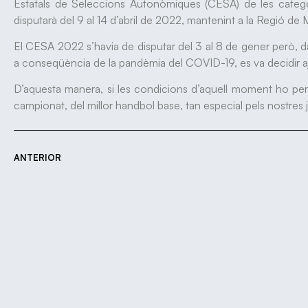
Estatals de Seleccions Autonòmiques (CESA) de les categorie
disputarà del 9 al 14 d’abril de 2022, mantenint a la Regió de
El CESA 2022 s’havia de disputar del 3 al 8 de gener però, d
a conseqüència de la pandèmia del COVID-19, es va decidir aj
D’aquesta manera, si les condicions d’aquell moment ho pe
campionat, del millor handbol base, tan especial pels nostres 
ANTERIOR