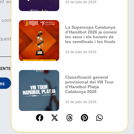
ent es
20 de julio de 2026
t, com
La Supercopa Catalunya
d’Handbol 2026 ja coneix
les seus i els horaris de
quest
les semifinals i les finals
20 de julio de 2026
IENTE
Classificació general
provisional del VIII Tour
es
d’Handbol Platja
Catalunya 2026
20 de julio de 2026