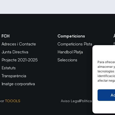
FCH
Competicions
Adreces i Contacte
Competicions Pista
Junta Directiva
Handbol Platja
Projecte 2021-2025
Seleccions
Para ofrecer
almacenar y/
Estatuts
tecnologías
Transparència
identificaci
afectar nega
Imatge corporativa
A
por
TOOOLS
Aviso Legal
Política de Cookies
P