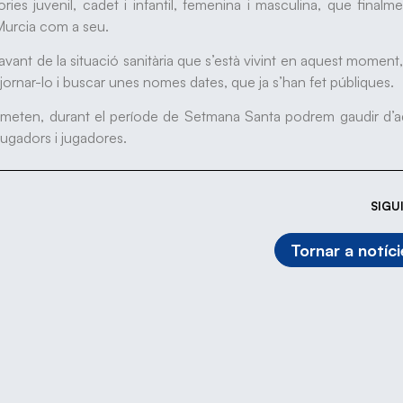
s juvenil, cadet i infantil, femenina i masculina, que finalm
 Murcia com a seu.
avant de la situació sanitària que s’està vivint en aquest momen
ornar-lo i buscar unes nomes dates, que ja s’han fet públiques.
rmeten, durant el període de Setmana Santa podrem gaudir d’a
jugadors i jugadores.
SIGU
Tornar a notíci