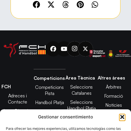
Àrea Tècnica
Altres àrees
Competicions
FCH
Seleccions
Àrbitres
Competicions
Catalanes
Pista
Adreces i
Formació
Contacte
Seleccions
Handbol Platja
Notícies
Handbol Platja
Junta Directiva
Seleccions
Adreces de
Gestionar consentimiento
Tecnificació
Projecte 2021-
contacte
Territorial
2025
Para ofrecer las mejores experiencias, utilizamos tecnologías como las