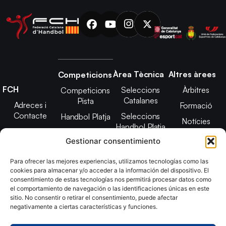
Àrea Tècnica
Altres àrees
Competicions
FCH
Seleccions
Àrbitres
Competicions
Catalanes
Pista
Adreces i
Formació
Contacte
Seleccions
Handbol Platja
Notícies
Handbol Platja
Junta Directiva
Seleccions
Adreces de
Gestionar consentimiento
Tecnificació
Projecte 2021-
contacte
Territorial
2025
Para ofrecer las mejores experiencias, utilizamos tecnologías como las
CATH
cookies para almacenar y/o acceder a la información del dispositivo. El
Estatuts
consentimiento de estas tecnologías nos permitirá procesar datos como
Promoció
Transparència
el comportamiento de navegación o las identificaciones únicas en este
sitio. No consentir o retirar el consentimiento, puede afectar
Imatge
negativamente a ciertas características y funciones.
corporativa