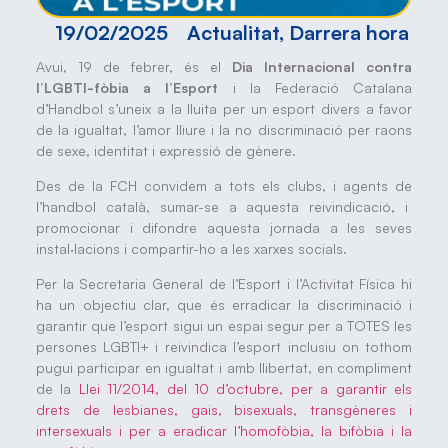
19/02/2025
Actualitat
,
Darrera hora
Avui, 19 de febrer, és el
Dia Internacional contra
l’LGBTI-fòbia a l’Esport
i la Federació Catalana
d’Handbol s’uneix a la lluita per un esport divers a favor
de la igualtat, l’amor lliure i la no discriminació per raons
de sexe, identitat i expressió de gènere.
Des de la FCH convidem a tots els clubs, i agents de
l’handbol català, sumar-se a aquesta reivindicació, i
promocionar i difondre aquesta jornada a les seves
instal·lacions i compartir-ho a les xarxes socials.
Per la Secretaria General de l’Esport i l’Activitat Física hi
ha un objectiu clar, que és erradicar la discriminació i
garantir que l’esport sigui un espai segur per a TOTES les
persones LGBTI+ i reivindica l’esport inclusiu on tothom
pugui participar en igualtat i amb llibertat, en compliment
de la
Llei 11/2014, del 10 d’octubre, per a garantir els
drets de lesbianes, gais, bisexuals, transgèneres i
intersexuals i per a eradicar l’homofòbia, la bifòbia i la