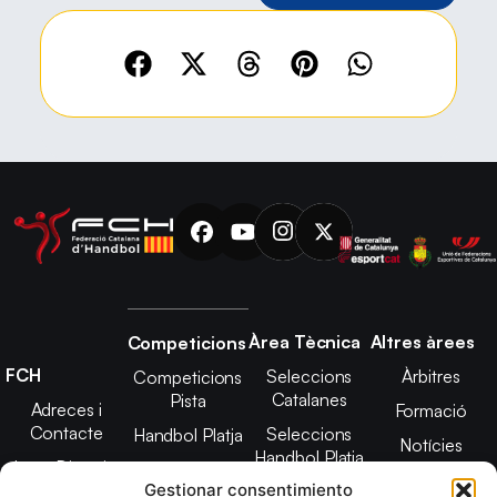
Àrea Tècnica
Altres àrees
Competicions
FCH
Seleccions
Àrbitres
Competicions
Catalanes
Pista
Adreces i
Formació
Contacte
Seleccions
Handbol Platja
Notícies
Handbol Platja
Junta Directiva
Seleccions
Adreces de
Gestionar consentimiento
Tecnificació