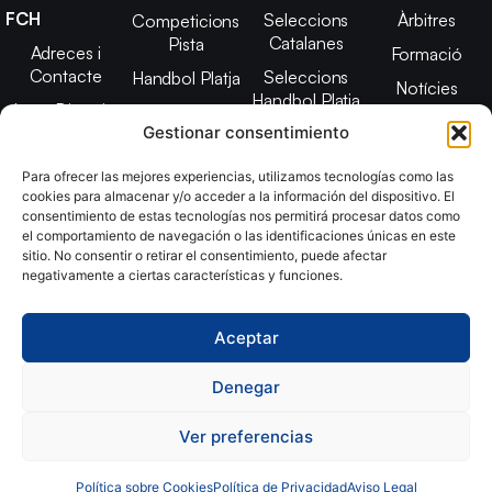
FCH
Seleccions
Àrbitres
Competicions
Catalanes
Pista
Adreces i
Formació
Contacte
Seleccions
Handbol Platja
Notícies
Handbol Platja
Junta Directiva
Seleccions
Adreces de
Gestionar consentimiento
Tecnificació
Projecte 2021-
contacte
Territorial
2025
Para ofrecer las mejores experiencias, utilizamos tecnologías como las
CATH
cookies para almacenar y/o acceder a la información del dispositivo. El
Estatuts
consentimiento de estas tecnologías nos permitirá procesar datos como
Promoció
Transparència
el comportamiento de navegación o las identificaciones únicas en este
sitio. No consentir o retirar el consentimiento, puede afectar
Imatge
negativamente a ciertas características y funciones.
corporativa
Aceptar
Copyright © 2024, Federació Catalana d´Handbol. Desarrollado
por
TOOOLS
Denegar
Ver preferencias
Aviso Legal
Política de Cookies
Política de Privacidad
Declaración de Accesibilidad
Política sobre Cookies
Política de Privacidad
Aviso Legal