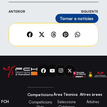
ANTERIOR
SIGUIENTE
Tornar a notícies
Àrea Tècnica
Altres àrees
Competicions
FCH
Seleccions
Àrbitres
Competicions
Catalanes