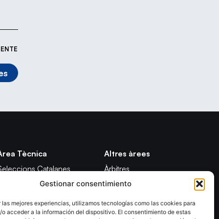
IENTE
es
Àrea Tècnica
Altres àrees
Seleccions Catalanes
Àrbitres
Gestionar consentimiento
Seleccions Handbol Platja
Formació
Tecnificació Territorial
Notícies
 las mejores experiencias, utilizamos tecnologías como las cookies para
o acceder a la información del dispositivo. El consentimiento de estas
CATH
Adreces de contacte