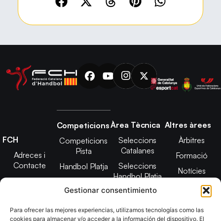
Àrea Tècnica
Altres àrees
Competicions
FCH
Seleccions
Àrbitres
Competicions
Catalanes
Pista
Adreces i
Formació
Contacte
Seleccions
Handbol Platja
Notícies
Handbol Platja
Junta Directiva
Seleccions
Adreces de
Gestionar consentimiento
Tecnificació
Projecte 2021-
contacte
Territorial
2025
Para ofrecer las mejores experiencias, utilizamos tecnologías como las
CATH
cookies para almacenar y/o acceder a la información del dispositivo. El