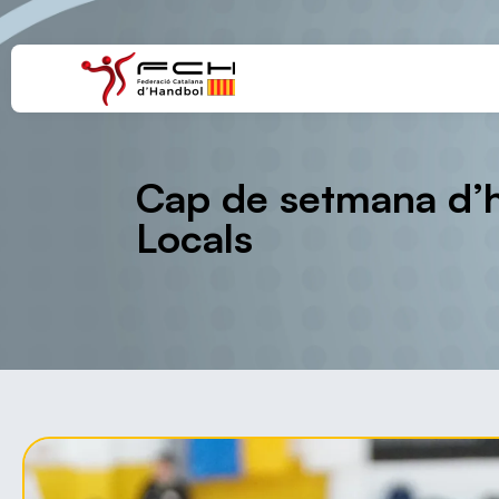
Cap de setmana d’ha
Locals