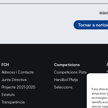
SIGU
Tornar a notíci
FCH
Competicions
Adreces i Contacte
Competicions Pista
Junta Directiva
Handbol Platja
Projecte 2021-2025
Seleccions
Para ofrecer
almacenar y/
Estatuts
tecnologías
Transparència
identificaci
afectar nega