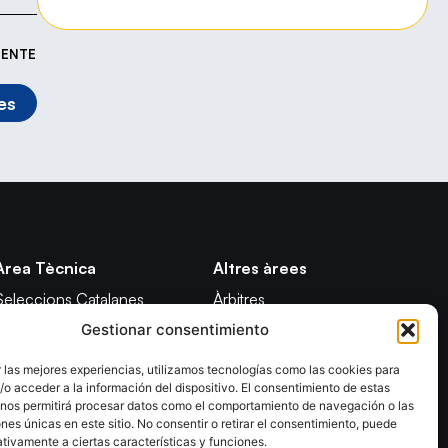
IENTE
es
Àrea Tècnica
Altres àrees
Seleccions Catalanes
Àrbitres
Gestionar consentimiento
Seleccions Handbol Platja
Formació
Tecnificació Territorial
Notícies
 las mejores experiencias, utilizamos tecnologías como las cookies para
o acceder a la información del dispositivo. El consentimiento de estas
CATH
Adreces de contacte
 nos permitirá procesar datos como el comportamiento de navegación o las
Promoció
ones únicas en este sitio. No consentir o retirar el consentimiento, puede
tivamente a ciertas características y funciones.