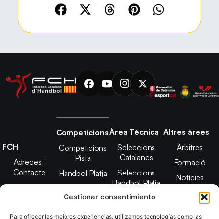
Àrea Tècnica
Altres àrees
Competicions
FCH
Seleccions
Àrbitres
Competicions
Catalanes
Pista
Adreces i
Formació
Contacte
Seleccions
Handbol Platja
Notícies
Handbol Platja
Junta Directiva
Seleccions
Adreces de
Gestionar consentimiento
Tecnificació
Projecte 2021-
contacte
Territorial
2025
Para ofrecer las mejores experiencias, utilizamos tecnologías como las