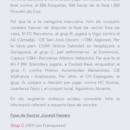
final contra, el BM Roquetas, BM Secar de la Real i BM
Pozuelo de Cva.
Pel que fa a la categoria masculina, tots els conjunts
catalans hauran de disputar la fase de sector fora de
casa. El FC Barcelona, al grup B, jugarà a Vigo contra el
AD Carballal, CB San José Obrero i CBM Algemesí. Per
la seva part, L’OAR Gràcia Sabadell es desplaçarà a
Saragossa, al grup C, per enfrontar-se al Dominicos,
Cajasur CBM i Recoletas Atlético Valladolid. Pel que fa al
KH-7 BM Granollers jugarà, a Ciudad Real, enquadrat al
grup F, contra Prietos Automóviles Marianistas, CB
Vilafranca i Anaitasuna. Per últim, el CH Esplugues, al
grup G, viatjarà a Alacant per jugar contra HC Eivissa,
Juanfersa Gijón i, el conjunt local, Agustinos Alicante.
En els següents enllaços podeu consultar tota la
informació referent a aquesta fase de secotrs:
Fase de Sector Juvenil Femení
Grup C
(AEH Les Franqueses)