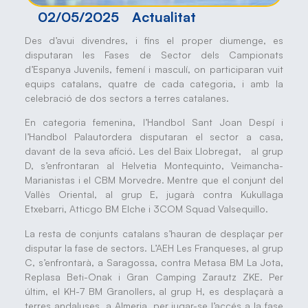
02/05/2025
Actualitat
Des d’avui divendres, i fins el proper diumenge, es
disputaran les Fases de Sector dels Campionats
d’Espanya Juvenils, femení i masculí, on participaran vuit
equips catalans, quatre de cada categoria, i amb la
celebració de dos sectors a terres catalanes.
En categoria femenina, l’Handbol Sant Joan Despí i
l’Handbol Palautordera disputaran el sector a casa,
davant de la seva afició. Les del Baix Llobregat, al grup
D, s’enfrontaran al Helvetia Montequinto, Veimancha-
Marianistas i el CBM Morvedre. Mentre que el conjunt del
Vallès Oriental, al grup E, jugarà contra Kukullaga
Etxebarri, Atticgo BM Elche i 3COM Squad Valsequillo.
La resta de conjunts catalans s’hauran de desplaçar per
disputar la fase de sectors. L’AEH Les Franqueses, al grup
C, s’enfrontarà, a Saragossa, contra Metasa BM La Jota,
Replasa Beti-Onak i Gran Camping Zarautz ZKE. Per
últim, el KH-7 BM Granollers, al grup H, es desplaçarà a
terres andaluses, a Almeria, per jugar-se l’accés a la fase