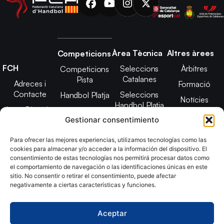
Àrea Tècnica
Altres àrees
Competicions
FCH
Seleccions
Àrbitres
Competicions
Catalanes
Pista
Adreces i
Formació
Contacte
Seleccions
Handbol Platja
Notícies
Handbol Platja
Junta Directiva
Seleccions
Adreces de
Gestionar consentimiento
Tecnificació
Projecte 2021-
contacte
Territorial
2025
Para ofrecer las mejores experiencias, utilizamos tecnologías como las
CATH
cookies para almacenar y/o acceder a la información del dispositivo. El
Estatuts
consentimiento de estas tecnologías nos permitirá procesar datos como
Promoció
Transparència
el comportamiento de navegación o las identificaciones únicas en este
sitio. No consentir o retirar el consentimiento, puede afectar
Imatge
negativamente a ciertas características y funciones.
corporativa
Aceptar
Copyright © 2024, Federació Catalana d´Handbol. Desarrollado