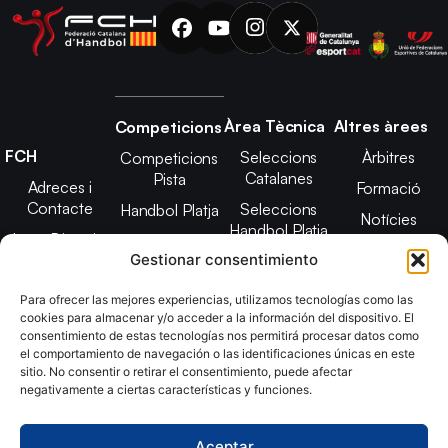
Àrea Tècnica
Altres àrees
Competicions
FCH
Seleccions
Àrbitres
Competicions
Catalanes
Pista
Adreces i
Formació
Contacte
Seleccions
Handbol Platja
Notícies
Handbol Platja
Junta Directiva
Seleccions
Adreces de
Gestionar consentimiento
Tecnificació
Projecte 2021-
contacte
Territorial
2025
Para ofrecer las mejores experiencias, utilizamos tecnologías como las
CATH
cookies para almacenar y/o acceder a la información del dispositivo. El
Estatuts
consentimiento de estas tecnologías nos permitirá procesar datos como
Promoció
Transparència
el comportamiento de navegación o las identificaciones únicas en este
sitio. No consentir o retirar el consentimiento, puede afectar
Imatge
negativamente a ciertas características y funciones.
corporativa
Aceptar