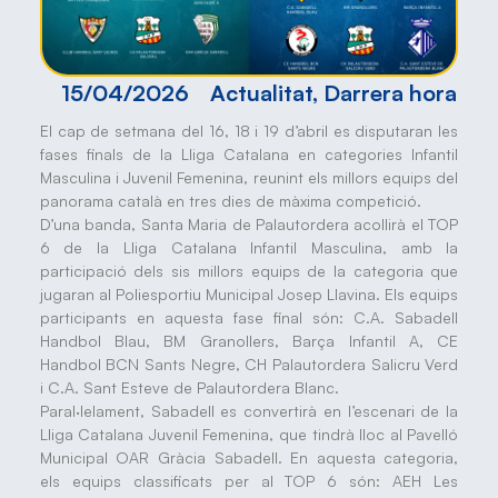
15/04/2026
Actualitat
,
Darrera hora
El cap de setmana del 16, 18 i 19 d’abril es disputaran les
fases finals de la Lliga Catalana en categories Infantil
Masculina i Juvenil Femenina, reunint els millors equips del
panorama català en tres dies de màxima competició.
D’una banda, Santa Maria de Palautordera acollirà el TOP
6 de la Lliga Catalana Infantil Masculina, amb la
participació dels sis millors equips de la categoria que
jugaran al Poliesportiu Municipal Josep Llavina. Els equips
participants en aquesta fase final són: C.A. Sabadell
Handbol Blau, BM Granollers, Barça Infantil A, CE
Handbol BCN Sants Negre, CH Palautordera Salicru Verd
i C.A. Sant Esteve de Palautordera Blanc.
Paral·lelament, Sabadell es convertirà en l’escenari de la
Lliga Catalana Juvenil Femenina, que tindrà lloc al Pavelló
Municipal OAR Gràcia Sabadell. En aquesta categoria,
els equips classificats per al TOP 6 són: AEH Les