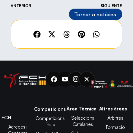
ANTERIOR
SIGUIENTE
Tornar a notícies
Àrea Tècnica
Altres àrees
Competicions
FCH
Seleccions
Àrbitres
Competicions
Catalanes
Pista
Adreces i
Formació
Contacte