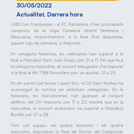
30/05/2022
Actualitat
,
Darrera hora
L’AEH Les Franqueses i el FC Barcelona s’han proclamats
campions de la Lliga Catalana Infantil Femenina i
Masculina, respectivament, a la fase final disputada,
aquest cap de setmana, a Amposta.
En categoria femenina, les vallesanes han superat a la
final a l’Handbol Sant Joan Despi, per 21 a 17. Pel que fa a
la categoria masculina, el conjunt blaugrana s’ha imposat
a la final al KH-7 BM Granollers per, un ajustat, 31 a 29.
En els partits pel tercer i quart lloc, el CH Sant Andreu ha
aconseguit la victòria en ambdues categories. En la
femenina, les barcelonines han guanyat al conjunt
amfitrió, del CH Amposta, per 17 a 22, mentre que en la
masculina, el conjunt andreuenc ha superat a l’Handbol
Bordils per 27 a 28.
Tots vuit equips, els quatre femenins i els quatre
masculins, disputaran la Fase de Sector del Campionat