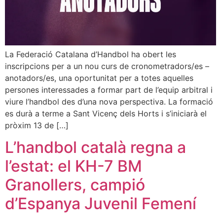
La Federació Catalana d’Handbol ha obert les
inscripcions per a un nou curs de cronometradors/es –
anotadors/es, una oportunitat per a totes aquelles
persones interessades a formar part de l’equip arbitral i
viure l’handbol des d’una nova perspectiva. La formació
es durà a terme a Sant Vicenç dels Horts i s’iniciarà el
pròxim 13 de […]
L’handbol català regna a
l’estat: el KH-7 BM
Granollers, campió
d’Espanya Juvenil Femení