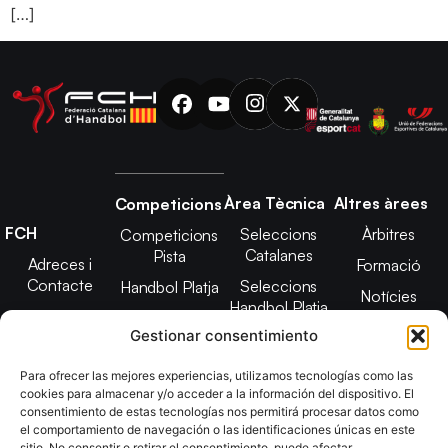
[…]
Àrea Tècnica
Altres àrees
Competicions
FCH
Seleccions
Àrbitres
Competicions
Catalanes
Pista
Adreces i
Formació
Contacte
Seleccions
Handbol Platja
Notícies
Handbol Platja
Junta Directiva
Seleccions
Adreces de
Gestionar consentimiento
Tecnificació
Projecte 2021-
contacte
Territorial
2025
Para ofrecer las mejores experiencias, utilizamos tecnologías como las
CATH
cookies para almacenar y/o acceder a la información del dispositivo. El
Estatuts
consentimiento de estas tecnologías nos permitirá procesar datos como
Promoció
Transparència
el comportamiento de navegación o las identificaciones únicas en este
sitio. No consentir o retirar el consentimiento, puede afectar