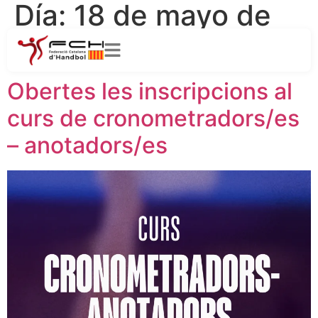
Día:
18 de mayo de
2026
Obertes les inscripcions al
curs de cronometradors/es
– anotadors/es