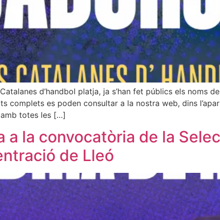
 Catalanes d’handbol platja, ja s’han fet públics els noms d
listats complets es poden consultar a la nostra web, dins l’ap
 amb totes les […]
 a la convocatòria de la Selec
entració de Lleó