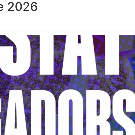
e 2026
òries de les Seleccions Catal