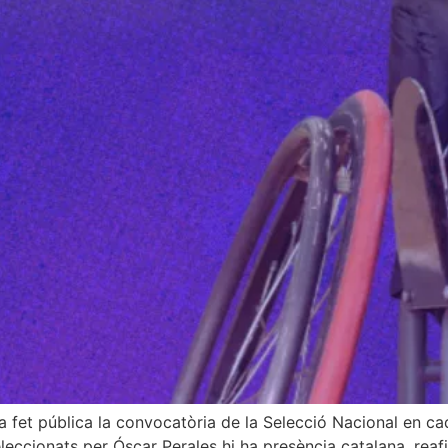
fet pública la convocatòria de la Selecció Nacional en ca
seleccionats per Óscar Perales hi ha presència catalana, rea