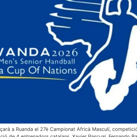
rà a Ruanda el 27è Campionat Africà Masculí, competició 
ció de 4 entrenadors catalans. Xavier Pascual, Fernando Ba