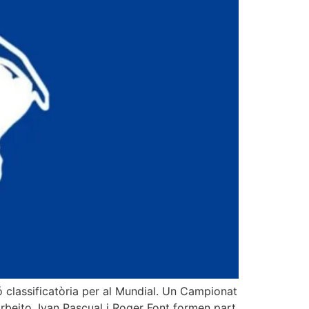
classificatòria per al Mundial. Un Campionat
rbeito, Ivan Pascual i Roger Font formen part