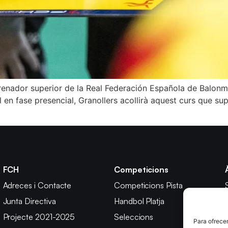
Entrenador superior de la Real Federación Española de Balon
l en fase presencial, Granollers acollirà aquest curs que sup
FCH
Competicions
Adreces i Contacte
Competicions Pista
Junta Directiva
Handbol Platja
Projecte 2021-2025
Seleccions
Para ofrecer