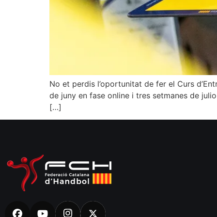
No et perdis l’oportunitat de fer el Curs d’
de juny en fase online i tres setmanes de julio
[…]