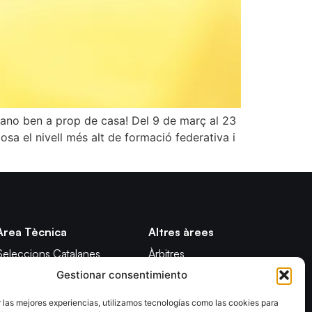
mano ben a prop de casa! Del 9 de març al 23
osa el nivell més alt de formació federativa i
Àrea Tècnica
Altres àrees
Seleccions Catalanes
Àrbitres
Gestionar consentimiento
Seleccions Handbol Platja
Formació
Tecnificació Territorial
Notícies
 las mejores experiencias, utilizamos tecnologías como las cookies para