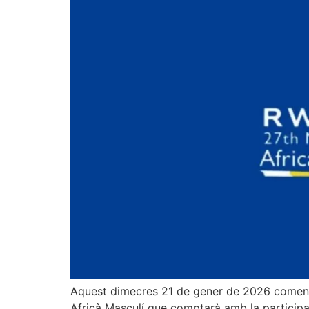
Aquest dimecres 21 de gener de 2026 comença
Africà Masculí que comptarà amb la participa