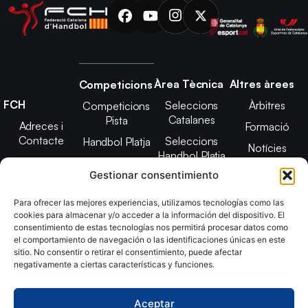
Àrea Tècnica
Altres àrees
Competicions
FCH
Seleccions
Àrbitres
Competicions
Catalanes
Pista
Adreces i
Formació
Contacte
Seleccions
Handbol Platja
Notícies
Handbol Platja
Junta Directiva
Seleccions
Adreces de
Gestionar consentimiento
Tecnificació
Projecte 2021-
contacte
Territorial
2025
Para ofrecer las mejores experiencias, utilizamos tecnologías como las
CATH
cookies para almacenar y/o acceder a la información del dispositivo. El
Estatuts
consentimiento de estas tecnologías nos permitirá procesar datos como
Promoció
Transparència
el comportamiento de navegación o las identificaciones únicas en este
sitio. No consentir o retirar el consentimiento, puede afectar
Imatge
negativamente a ciertas características y funciones.
corporativa
Aceptar