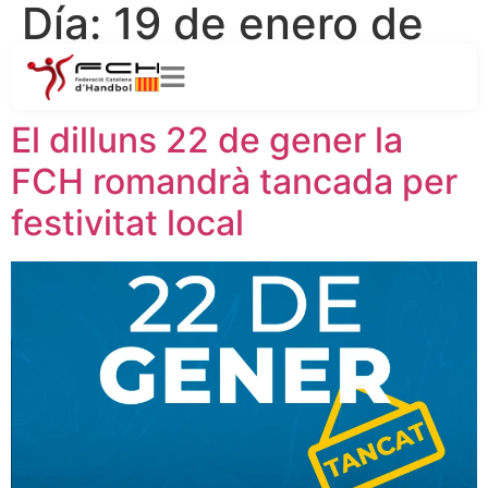
Día:
19 de enero de
2024
El dilluns 22 de gener la
FCH romandrà tancada per
festivitat local