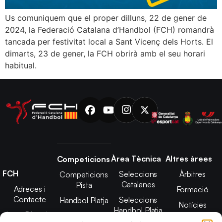
Us comuniquem que el proper dilluns, 22 de gener de
2024, la Federació Catalana d’Handbol (FCH) romandrà
tancada per festivitat local a Sant Vicenç dels Horts. El
dimarts, 23 de gener, la FCH obrirà amb el seu horari
habitual.
Àrea Tècnica
Altres àrees
Competicions
FCH
Seleccions
Àrbitres
Competicions
Catalanes
Pista
Adreces i
Formació
Contacte
Seleccions
Handbol Platja
Notícies
Handbol Platja
Junta Directiva
Seleccions
Adreces de