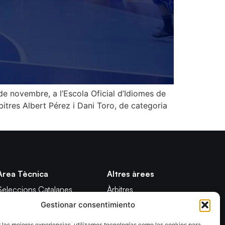
de novembre, a l’Escola Oficial d’Idiomes de
bitres Albert Pérez i Dani Toro, de categoria
Àrea Tècnica
Altres àrees
Seleccions Catalanes
Àrbitres
Gestionar consentimiento
Seleccions Handbol Platja
Formació
Tecnificació Territorial
Notícies
 las mejores experiencias, utilizamos tecnologías como las cookies para