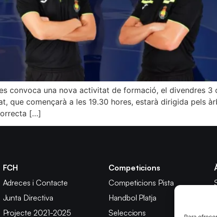
es convoca una nova activitat de formació, el divendres 3 
tat, que començarà a les 19.30 hores, estarà dirigida pels àr
Correcta […]
FCH
Competicions
Adreces i Contacte
Competicions Pista
Junta Directiva
Handbol Platja
Projecte 2021-2025
Seleccions
Para ofrecer