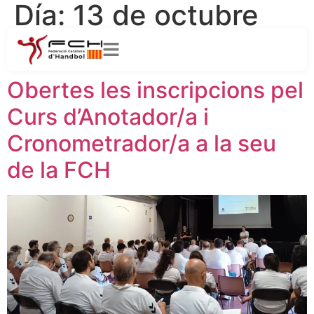
Día:
13 de octubre
de 2023
Obertes les inscripcions pel
Curs d’Anotador/a i
Cronometrador/a a la seu
de la FCH