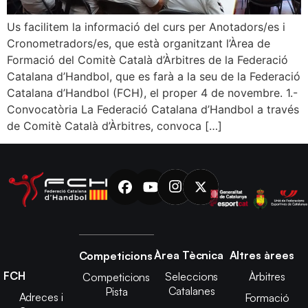
Us facilitem la informació del curs per Anotadors/es i
Cronometradors/es, que està organitzant l’Àrea de
Formació del Comitè Català d’Àrbitres de la Federació
Catalana d’Handbol, que es farà a la seu de la Federació
Catalana d’Handbol (FCH), el proper 4 de novembre. 1.-
Convocatòria La Federació Catalana d’Handbol a través
de Comitè Català d’Àrbitres, convoca […]
Àrea Tècnica
Altres àrees
Competicions
FCH
Seleccions
Àrbitres
Competicions
Catalanes
Pista
Adreces i
Formació