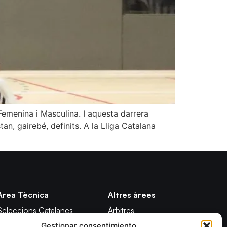
Femenina i Masculina. I aquesta darrera
tan, gairebé, definits. A la Lliga Catalana
Àrea Tècnica
Altres àrees
Seleccions Catalanes
Àrbitres
Gestionar consentimiento
Seleccions Handbol Platja
Formació