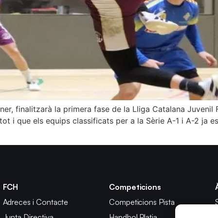
r, finalitzarà la primera fase de la Lliga Catalana Juvenil 
ot i que els equips classificats per a la Sèrie A-1 i A-2 ja es
FCH
Competicions
Adreces i Contacte
Competicions Pista
Junta Directiva
Handbol Platja