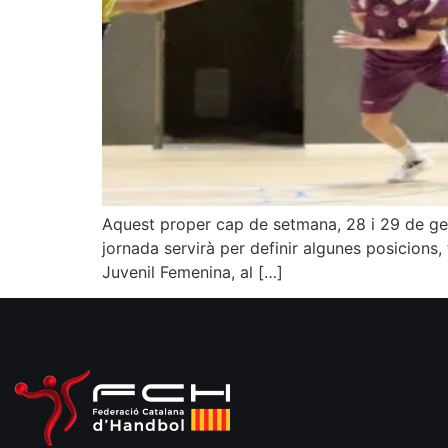
Aquest proper cap de setmana, 28 i 29 de gene
jornada servirà per definir algunes posicions, t
Juvenil Femenina, al […]