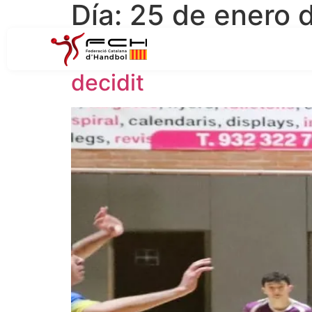
Día:
25 de enero 
Arribem a la darrera jo
decidit