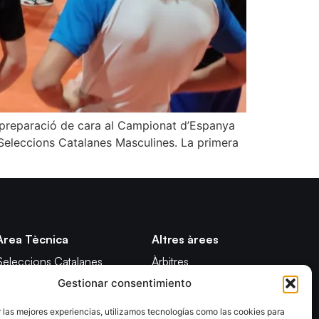
preparació de cara al Campionat d’Espanya
 Seleccions Catalanes Masculines. La primera
Àrea Tècnica
Altres àrees
Seleccions Catalanes
Àrbitres
Gestionar consentimiento
Seleccions Handbol Platja
Formació
Tecnificació Territorial
Notícies
 las mejores experiencias, utilizamos tecnologías como las cookies para