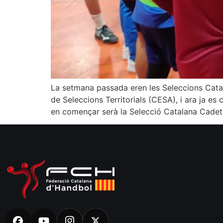
La setmana passada eren les Seleccions Cat
de Seleccions Territorials (CESA), i ara ja e
en començar serà la Selecció Catalana Cade