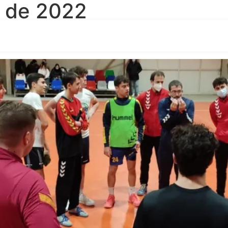
o de 2022
es Masculines també tornen a 