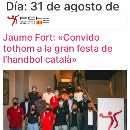
Día:
31 de agosto de
2021
Jaume Fort: «Convido
tothom a la gran festa de
l’handbol català»