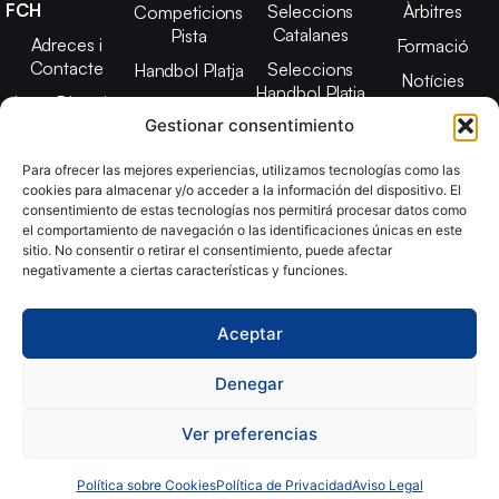
FCH
Seleccions
Àrbitres
Competicions
Catalanes
Pista
Adreces i
Formació
Contacte
Seleccions
Handbol Platja
Notícies
Handbol Platja
Junta Directiva
Seleccions
Adreces de
Gestionar consentimiento
Tecnificació
Projecte 2021-
contacte
Territorial
2025
Para ofrecer las mejores experiencias, utilizamos tecnologías como las
CATH
cookies para almacenar y/o acceder a la información del dispositivo. El
Estatuts
consentimiento de estas tecnologías nos permitirá procesar datos como
Promoció
Transparència
el comportamiento de navegación o las identificaciones únicas en este
sitio. No consentir o retirar el consentimiento, puede afectar
Imatge
negativamente a ciertas características y funciones.
corporativa
Aceptar
Copyright © 2024, Federació Catalana d´Handbol. Desarrollado
por
TOOOLS
Denegar
Ver preferencias
Aviso Legal
Política de Cookies
Política de Privacidad
Declaración de Accesibilidad
Política sobre Cookies
Política de Privacidad
Aviso Legal