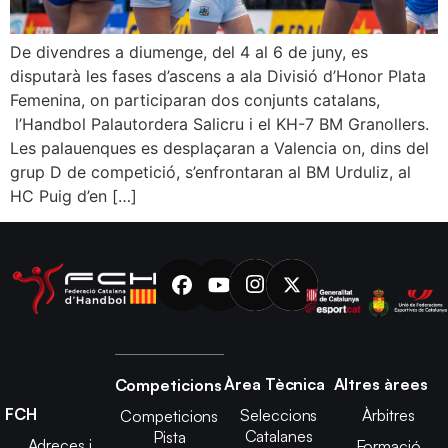
De divendres a diumenge, del 4 al 6 de juny, es
disputarà les fases d’ascens a ala Divisió d’Honor Plata
Femenina, on participaran dos conjunts catalans,
l’Handbol Palautordera Salicru i el KH-7 BM Granollers.
Les palauenques es desplaçaran a Valencia on, dins del
grup D de competició, s’enfrontaran al BM Urduliz, al
HC Puig d’en […]
Àrea Tècnica
Altres àrees
Competicions
FCH
Seleccions
Àrbitres
Competicions
Catalanes
Pista
Adreces i
Formació