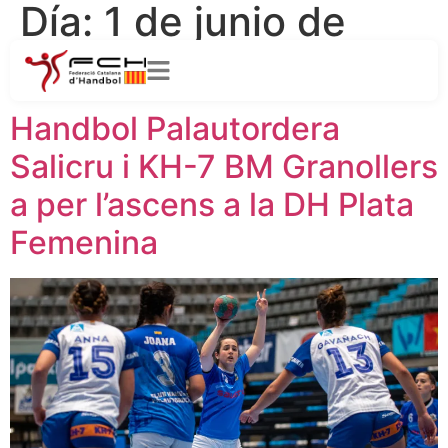
Día:
1 de junio de
2021
Handbol Palautordera
Salicru i KH-7 BM Granollers
a per l’ascens a la DH Plata
Femenina