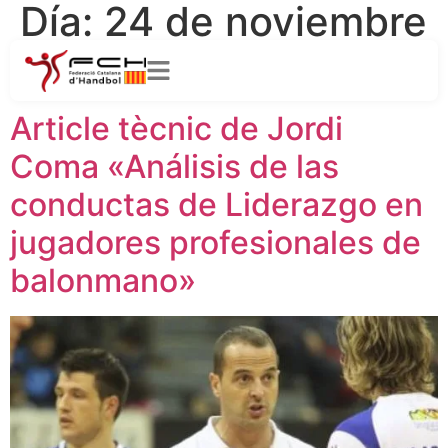
Día:
24 de noviembre
de 2020
Article tècnic de Jordi
Coma «Análisis de las
conductas de Liderazgo en
jugadores profesionales de
balonmano»