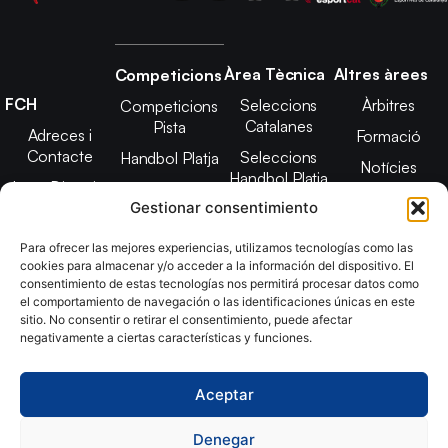
Àrea Tècnica
Altres àrees
Competicions
FCH
Seleccions
Àrbitres
Competicions
Catalanes
Pista
Adreces i
Formació
Contacte
Seleccions
Handbol Platja
Notícies
Handbol Platja
Junta Directiva
Seleccions
Adreces de
Gestionar consentimiento
Tecnificació
Projecte 2021-
contacte
Territorial
2025
Para ofrecer las mejores experiencias, utilizamos tecnologías como las
CATH
cookies para almacenar y/o acceder a la información del dispositivo. El
Estatuts
consentimiento de estas tecnologías nos permitirá procesar datos como
Promoció
Transparència
el comportamiento de navegación o las identificaciones únicas en este
sitio. No consentir o retirar el consentimiento, puede afectar
Imatge
negativamente a ciertas características y funciones.
corporativa
Aceptar
Copyright © 2024, Federació Catalana d´Handbol. Desarrollado
por
TOOOLS
Denegar