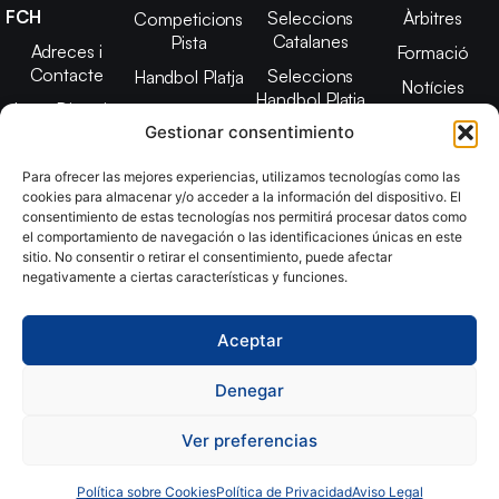
FCH
Seleccions
Àrbitres
Competicions
Catalanes
Pista
Adreces i
Formació
Contacte
Seleccions
Handbol Platja
Notícies
Handbol Platja
Junta Directiva
Seleccions
Adreces de
Gestionar consentimiento
Tecnificació
Projecte 2021-
contacte
Territorial
2025
Para ofrecer las mejores experiencias, utilizamos tecnologías como las
CATH
cookies para almacenar y/o acceder a la información del dispositivo. El
Estatuts
consentimiento de estas tecnologías nos permitirá procesar datos como
Promoció
Transparència
el comportamiento de navegación o las identificaciones únicas en este
sitio. No consentir o retirar el consentimiento, puede afectar
Imatge
negativamente a ciertas características y funciones.
corporativa
Aceptar
Copyright © 2024, Federació Catalana d´Handbol. Desarrollado
por
TOOOLS
Denegar
Ver preferencias
Aviso Legal
Política de Cookies
Política de Privacidad
Declaración de Accesibilidad
Política sobre Cookies
Política de Privacidad
Aviso Legal