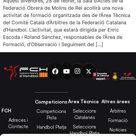
Aquest divendres, 28 de febrer, la Sala d’Actes de la
Federació Obrera de Molins de Rei acollirà una nova
activitat de formació organitzada des de l’Àrea Tècnica
del Comitè Català d’Àrbitres de la Federació Catalana
d’Handbol. L’activitat, que estarà dirigida per Enric
Escoda i Roland Sánchez, responsables de l’Àrea de
Formació, d’Observació i Seguiment del […]
Àrea Tècnica
Altres àrees
Competicions
FCH
Seleccions
Àrbitres
Competicions
Catalanes
Pista
Adreces i
Formació
Contacte
Seleccions
Handbol Platja
Notícies
Handbol Platja
Junta Directiva